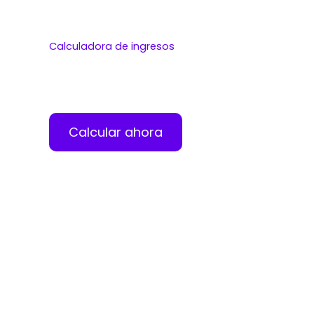
BigBlueButton
Calculadora de ingresos
Convierte tu experiencia en una segunda vía de
ingresos.
Calcular ahora
© 2025 Profe.VIP. Todos los derechos reservados.